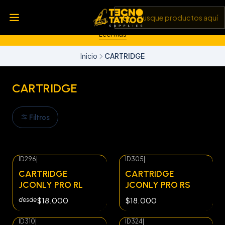
💥 Insumos, máquinas y tecnología de punta 💻 Todo lo que
necesitas para llevar tu arte al siguiente nivel 🎨 Calidad garantizada
✅ y envíos a todo Chile 🚚
Leer más
Inicio
CARTRIDGE
CARTRIDGE
Filtros
ID296
|
ID305
|
CARTRIDGE
CARTRIDGE
JCONLY PRO RL
JCONLY PRO RS
$18.000
$18.000
desde
ID310
|
ID324
|