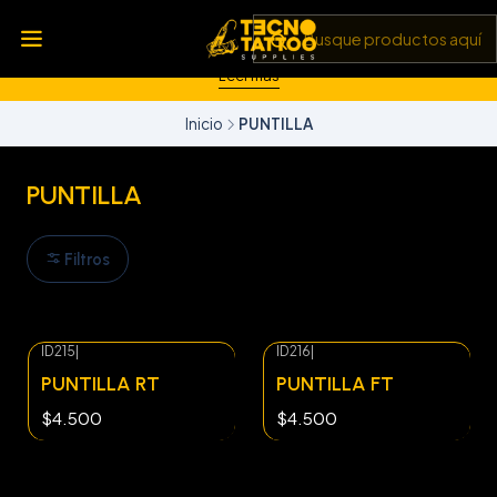
💥 Insumos, máquinas y tecnología de punta 💻 Todo lo que
necesitas para llevar tu arte al siguiente nivel 🎨 Calidad garantizada
✅ y envíos a todo Chile 🚚
Leer más
Inicio
PUNTILLA
PUNTILLA
Filtros
ID215
|
ID216
|
PUNTILLA RT
PUNTILLA FT
$4.500
$4.500