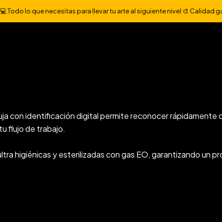
Inicio
CARTRIDGE
CARTRIDGE JCONLY VINK 20 UNI
 Todo lo que necesitas para llevar tu arte al siguiente nivel 🎨 Calidad g
 UNI
ma de estabilización, flujo de tinta perfecto, un sistema de
abilidad de su filo, siendo una excelente opción para artistas d
uja con identificación digital permite reconocer rápidamente
u flujo de trabajo.
tra higiénicas y esterilizadas con gas EO, garantizando un p