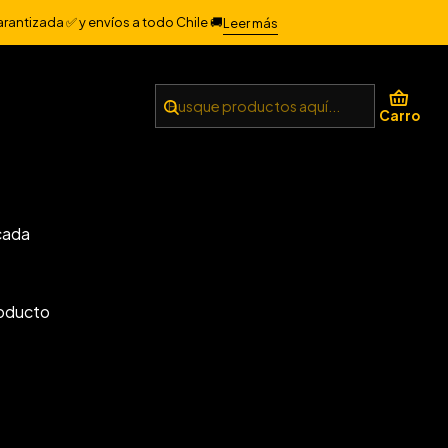
arantizada ✅ y envíos a todo Chile 🚚
Leer más
Filtros
Carro
 membrana
el tatuaje y
 cada
roducto