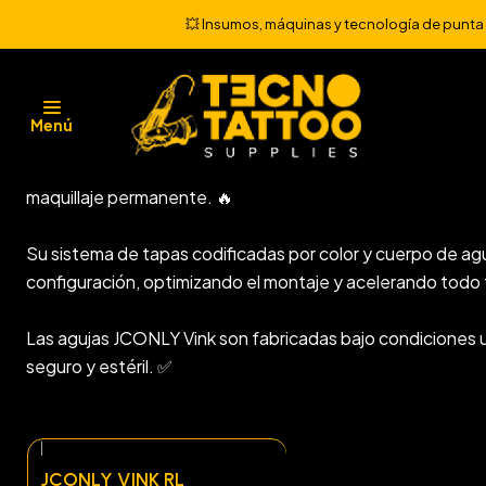
💥 Insumos, máquinas y tecnología de punta 💻
CARTRIDGE JCONLY VINK 20
Menú
Los cartuchos JCONLY Vink cuentan con un exclusivo siste
que protege contra el retorno de tinta y alta calidad y dur
maquillaje permanente. 🔥
Su sistema de tapas codificadas por color y cuerpo de ag
configuración, optimizando el montaje y acelerando todo t
Las agujas JCONLY Vink son fabricadas bajo condiciones ul
seguro y estéril. ✅
|
JCONLY VINK RL