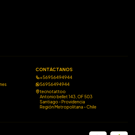
CONTÁCTANOS
+56956494944
ones
56956494944
tecnotattoo
Antonio bellet 143, OF 503
Santiago - Providencia
Región Metropolitana - Chile