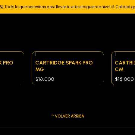
Inicio
CARTRIDGE
CARTRIDGE SPARK 20 UNI
 Todo lo que necesitas para llevar tu arte al siguiente nivel 🎨 Calidad g
|
|
K PRO
CARTRIDGE SPARK PRO
CARTRI
MG
CM
$18.000
$18.000
VOLVER ARRIBA