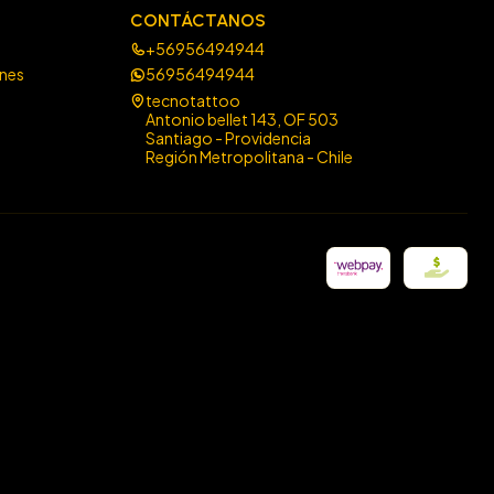
CONTÁCTANOS
+56956494944
ones
56956494944
tecnotattoo
Antonio bellet 143, OF 503
Santiago - Providencia
Región Metropolitana - Chile