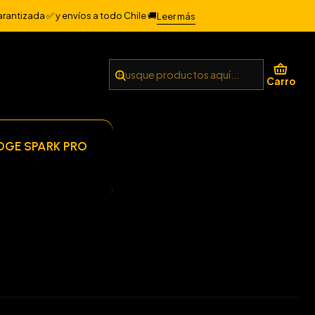
arantizada ✅ y envíos a todo Chile 🚚
Leer más
Filtros
Carro
DGE SPARK PRO