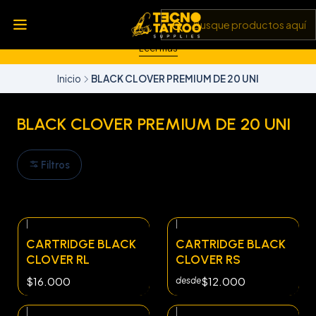
💥 Insumos, máquinas y tecnología de punta 💻 Todo lo que
necesitas para llevar tu arte al siguiente nivel 🎨 Calidad garantizada
✅ y envíos a todo Chile 🚚
Leer más
Inicio
BLACK CLOVER PREMIUM DE 20 UNI
BLACK CLOVER PREMIUM DE 20 UNI
Filtros
|
|
CARTRIDGE BLACK
CARTRIDGE BLACK
CLOVER RL
CLOVER RS
$16.000
$12.000
desde
|
|