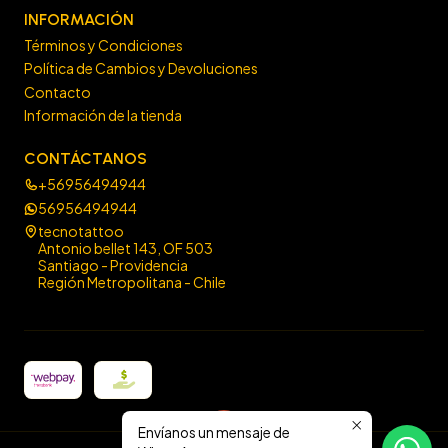
INFORMACIÓN
Términos y Condiciones
Política de Cambios y Devoluciones
Contacto
Información de la tienda
CONTÁCTANOS
+56956494944
56956494944
tecnotattoo
Antonio bellet 143, OF 503
Santiago - Providencia
Región Metropolitana - Chile
Envíanos un mensaje de
2026 Tecno Tattoo.