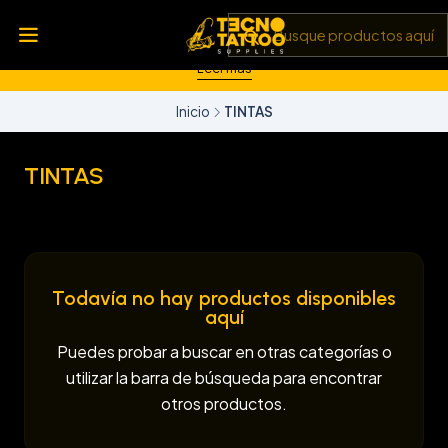
💥 Insumos, máquinas y tecnología de punta 💻 Todo lo que
necesitas para llevar tu arte al siguiente nivel 🎨 Calidad garantizada
✅ y envíos a todo Chile 🚚
Leer más
Inicio
TINTAS
TINTAS
Todavía no hay productos disponibles
aquí
Puedes probar a buscar en otras categorías o
utilizar la barra de búsqueda para encontrar
otros productos.