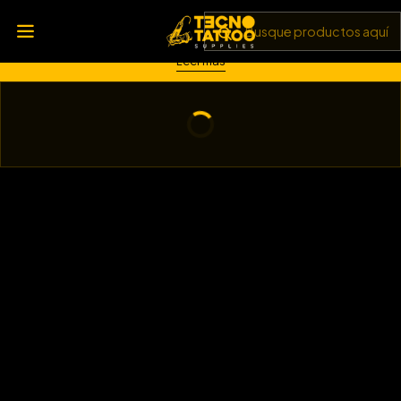
💥 Insumos, máquinas y tecnología de punta 💻 Todo lo que
necesitas para llevar tu arte al siguiente nivel 🎨 Calidad garantizada
✅ y envíos a todo Chile 🚚
Leer más