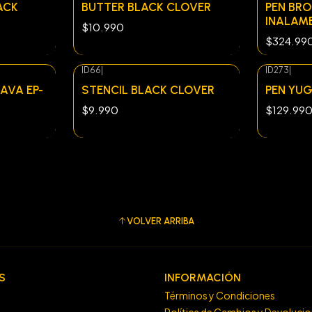
ACK
BUTTER BLACK CLOVER
PEN BR
INALAM
$10.990
$324.99
ID66
|
ID273
|
AVA EP-
STENCIL BLACK CLOVER
PEN YU
$9.990
$129.99
VOLVER ARRIBA
S
INFORMACIÓN
Términos y Condiciones
Política de Cambios y Devoluci