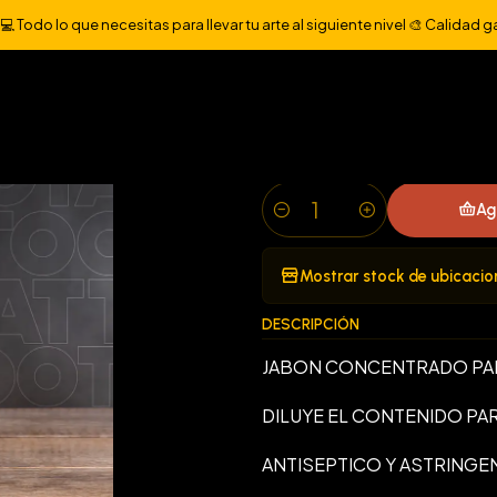
Inicio
HIGIENE
JABON ANTISEPTICO BLACK CLOVER 1 LITRO
 Todo lo que necesitas para llevar tu arte al siguiente nivel 🎨 Calidad g
|
JABON ANTISE
LITRO
Ag
Cantidad
Mostrar stock de ubicacio
DESCRIPCIÓN
JABON CONCENTRADO PARA
DILUYE EL CONTENIDO PAR
ANTISEPTICO Y ASTRINGEN