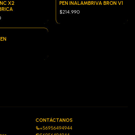
ONC X2
PEN INALAMBRIVA BRON V1
BRICA
$214.990
0
GEN
0
CONTÁCTANOS
+56956494944
ones
56956494944