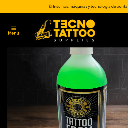
💥 Insumos, máquinas y tecnología de punta 💻
Menú