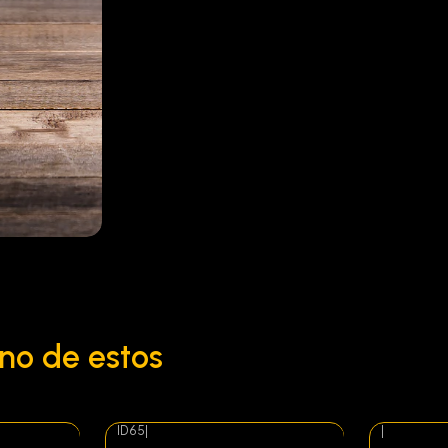
no de estos
ID65
|
|