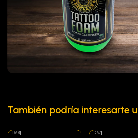
También podría interesarte u
ID68
|
ID67
|
Agotado