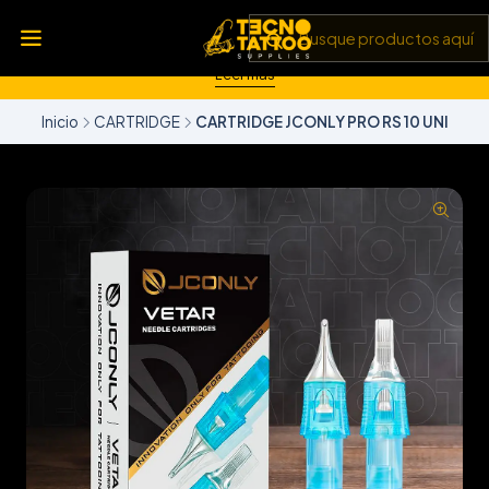
💥 Insumos, máquinas y tecnología de punta 💻 Todo lo que
necesitas para llevar tu arte al siguiente nivel 🎨 Calidad garantizada
✅ y envíos a todo Chile 🚚
Leer más
Inicio
CARTRIDGE
CARTRIDGE JCONLY PRO RS 10 UNI