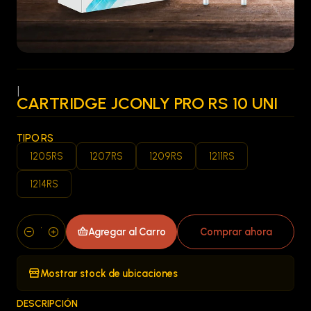
|
CARTRIDGE JCONLY PRO RS 10 UNI
TIPO RS
1205RS
1207RS
1209RS
1211RS
1214RS
Agregar al Carro
Comprar ahora
Cantidad
Mostrar stock de ubicaciones
DESCRIPCIÓN