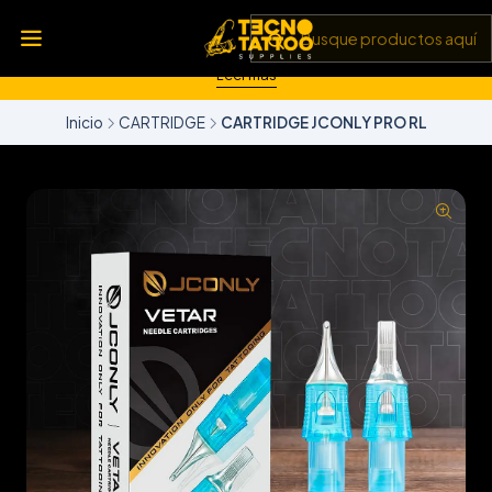
💥 Insumos, máquinas y tecnología de punta 💻 Todo lo que
necesitas para llevar tu arte al siguiente nivel 🎨 Calidad garantizada
✅ y envíos a todo Chile 🚚
Leer más
Inicio
CARTRIDGE
CARTRIDGE JCONLY PRO RL