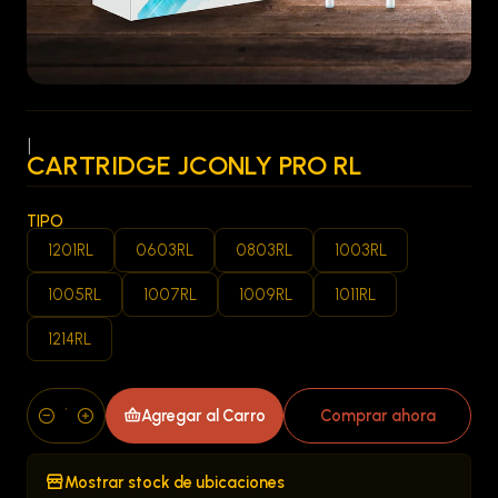
|
CARTRIDGE JCONLY PRO RL
TIPO
1201RL
0603RL
0803RL
1003RL
1005RL
1007RL
1009RL
1011RL
1214RL
Agregar al Carro
Comprar ahora
Cantidad
Mostrar stock de ubicaciones