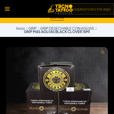
💥 Insumos, máquinas y tecnología de punta 💻 Todo lo que
necesitas para llevar tu arte al siguiente nivel 🎨 Calidad garantizada
✅ y envíos a todo Chile 🚚
Leer más
Inicio
GRIP
GRIP DESECHABLE CON AGUJAS
GRIP MAS AGUJAS BLACK CLOVER 15M1