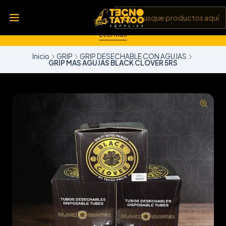
💥 Insumos, máquinas y tecnología de punta 💻 Todo lo que
necesitas para llevar tu arte al siguiente nivel 🎨 Calidad garantizada
✅ y envíos a todo Chile 🚚
Leer más
Inicio
GRIP
GRIP DESECHABLE CON AGUJAS
GRIP MAS AGUJAS BLACK CLOVER 5RS