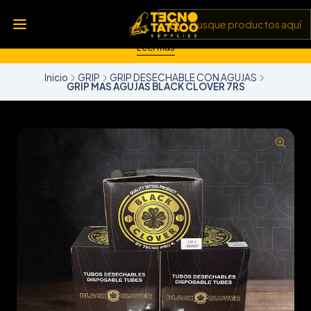
💥 Insumos, máquinas y tecnología de punta 💻 Todo lo que
necesitas para llevar tu arte al siguiente nivel 🎨 Calidad garantizada
✅ y envíos a todo Chile 🚚
Leer más
Inicio
GRIP
GRIP DESECHABLE CON AGUJAS
GRIP MAS AGUJAS BLACK CLOVER 7RS