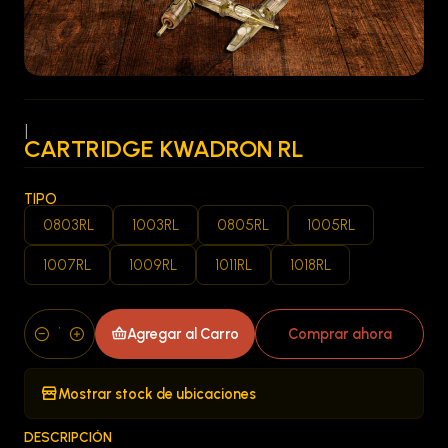
|
CARTRIDGE KWADRON RL
TIPO
0803RL
1003RL
0805RL
1005RL
1007RL
1009RL
1011RL
1018RL
Agregar al Carro
Comprar ahora
Cantidad
Mostrar stock de ubicaciones
DESCRIPCIÓN