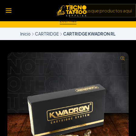
💥 Insumos, máquinas y tecnología de punta 💻 Todo lo que
necesitas para llevar tu arte al siguiente nivel 🎨 Calidad garantizada
✅ y envíos a todo Chile 🚚
Leer más
Inicio
CARTRIDGE
CARTRIDGE KWADRON RL