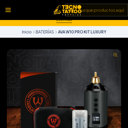
💥 Insumos, máquinas y tecnología de punta 💻 Todo lo que
necesitas para llevar tu arte al siguiente nivel 🎨 Calidad garantizada
✅ y envíos a todo Chile 🚚
Leer más
Inicio
BATERÍAS
AVA W10 PRO KIT LUXURY