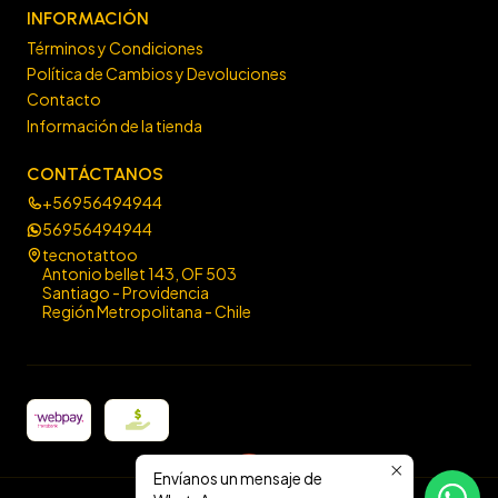
INFORMACIÓN
Términos y Condiciones
Política de Cambios y Devoluciones
Contacto
Información de la tienda
CONTÁCTANOS
+56956494944
56956494944
tecnotattoo
Antonio bellet 143, OF 503
Santiago - Providencia
Región Metropolitana - Chile
Envíanos un mensaje de
2026 Tecno Tattoo.