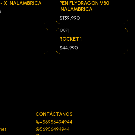
 - X INALAMBRICA
PEN FLYDRAGON V80
INALAMBRICA
0
$139.990
ID07
|
ROCKET 1
0
$44.990
CONTÁCTANOS
+56956494944
ones
56956494944