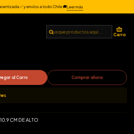
arantizada ✅ y envíos a todo Chile 🚚
Leer más
ICA AVA UNI-A
Carro
regar al Carro
Comprar ahora
nes
10,9 CM DE ALTO