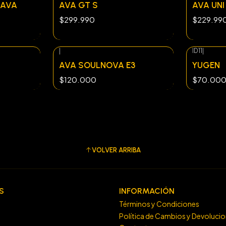
 AVA
AVA GT S
AVA UNI
$299.990
$229.99
|
ID11
|
AVA SOULNOVA E3
YUGEN
$120.000
$70.00
VOLVER ARRIBA
S
INFORMACIÓN
Términos y Condiciones
Política de Cambios y Devoluci