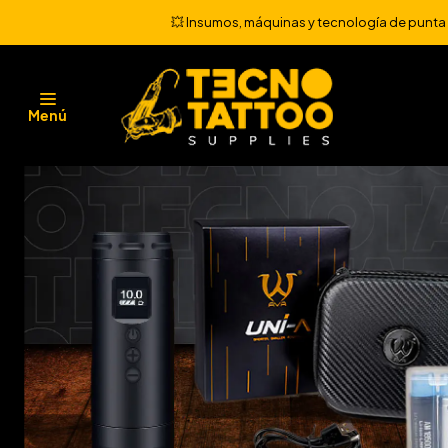
💥 Insumos, máquinas y tecnología de punta 💻
Menú