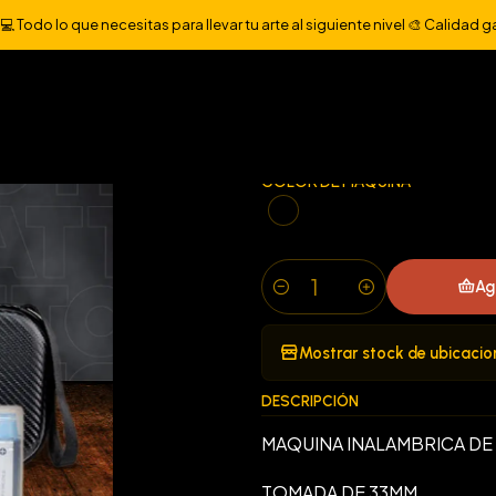
Inicio
MÁQUINAS
PEN INALAMBRICA AVA UNI-A
 Todo lo que necesitas para llevar tu arte al siguiente nivel 🎨 Calidad g
|
PEN INALAMBR
COLOR DE MAQUINA
Ag
Cantidad
Mostrar stock de ubicacio
DESCRIPCIÓN
MAQUINA INALAMBRICA DE 
TOMADA DE 33MM