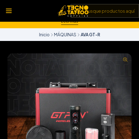
💥 Insumos, máquinas y tecnología de punta 💻 Todo lo que
necesitas para llevar tu arte al siguiente nivel 🎨 Calidad garantizada
✅ y envíos a todo Chile 🚚
Leer más
Inicio
MÁQUINAS
AVA GT-R