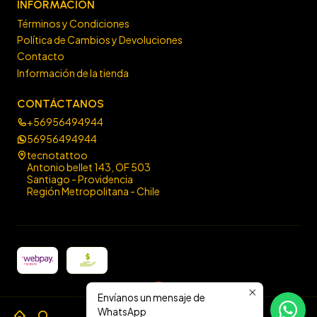
INFORMACIÓN
Términos y Condiciones
Política de Cambios y Devoluciones
Contacto
Información de la tienda
CONTÁCTANOS
+56956494944
56956494944
tecnotattoo
Antonio bellet 143, OF 503
Santiago - Providencia
Región Metropolitana - Chile
Envíanos un mensaje de
2026 Tecno Tattoo.
WhatsApp
0
Todos los derechos reservados. Diseño por
Estudio Impulsa
.