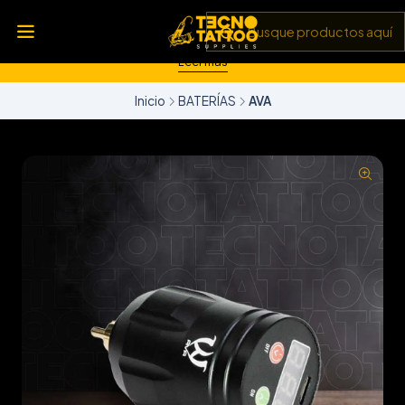
💥 Insumos, máquinas y tecnología de punta 💻 Todo lo que
necesitas para llevar tu arte al siguiente nivel 🎨 Calidad garantizada
✅ y envíos a todo Chile 🚚
Leer más
Inicio
BATERÍAS
AVA