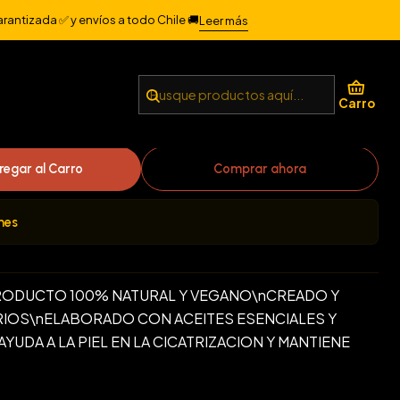
DADES
arantizada ✅ y envíos a todo Chile 🚚
Leer más
TOO CREMA CICATRIZANTE
Carro
regar al Carro
Comprar ahora
nes
PRODUCTO 100% NATURAL Y VEGANO\nCREADO Y
IOS\nELABORADO CON ACEITES ESENCIALES Y
UDA A LA PIEL EN LA CICATRIZACION Y MANTIENE