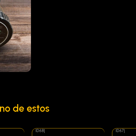
no de estos
ID68
|
ID67
|
Agotado