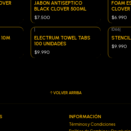
OVER
JABON ANTISEPTICO
FOAM E
BLACK CLOVER 500ML
CLOVER
$7.500
$6.990
|
ID66
|
- 10M
ELECTRUM TOWEL TABS
STENCIL
100 UNIDADES
$9.990
$9.990
VOLVER ARRIBA
S
INFORMACIÓN
Términos y Condiciones
Política de Cambios y Devoluci