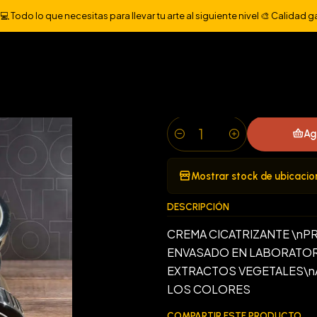
POST TATUAJE
HEALING TATTOO CREMA CICATRIZANTE 10 UNI
 Todo lo que necesitas para llevar tu arte al siguiente nivel 🎨 Calidad g
|
HEALING TAT
10 UNIDADES
Ag
Cantidad
Mostrar stock de ubicacio
DESCRIPCIÓN
CREMA CICATRIZANTE \n
ENVASADO EN LABORATOR
EXTRACTOS VEGETALES\nAY
LOS COLORES
COMPARTIR ESTE PRODUCTO