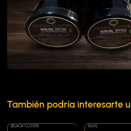
También podría interesarte u
|
BLACK CLOVER
ID65
|