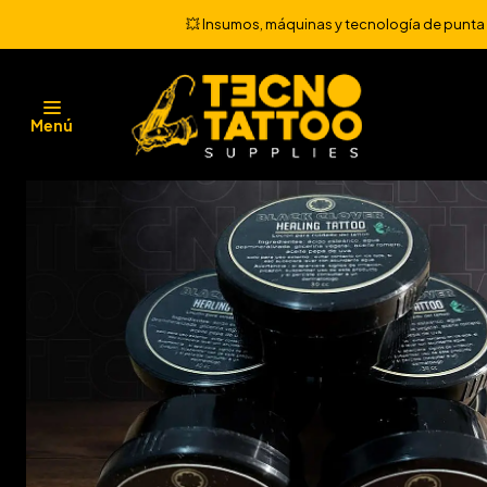
Inicio
💥 Insumos, máquinas y tecnología de punta 💻
Menú