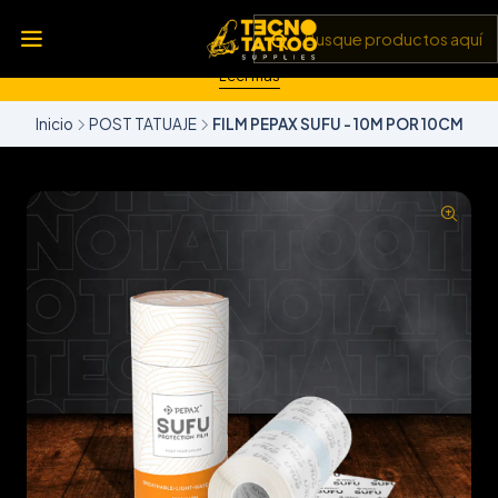
💥 Insumos, máquinas y tecnología de punta 💻 Todo lo que
necesitas para llevar tu arte al siguiente nivel 🎨 Calidad garantizada
✅ y envíos a todo Chile 🚚
Leer más
Inicio
POST TATUAJE
FILM PEPAX SUFU - 10M POR 10CM