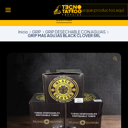
💥 Insumos, máquinas y tecnología de punta 💻 Todo lo que
necesitas para llevar tu arte al siguiente nivel 🎨 Calidad garantizada
✅ y envíos a todo Chile 🚚
Leer más
Inicio
GRIP
GRIP DESECHABLE CON AGUJAS
GRIP MAS AGUJAS BLACK CLOVER 5RL