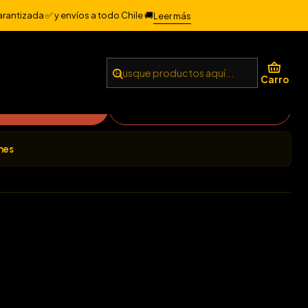
arantizada ✅ y envíos a todo Chile 🚚
Leer más
1OZ
Carro
regar al Carro
Comprar ahora
nes