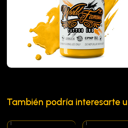
También podría interesarte u
|
|