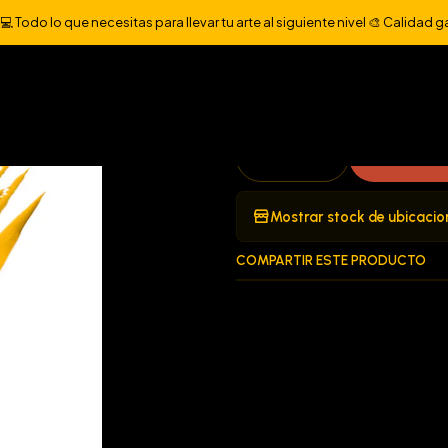
Inicio
TINTA WORLD FAMOUS > 1OZ
USA YELLOW 1OZ
 Todo lo que necesitas para llevar tu arte al siguiente nivel 🎨 Calidad g
|
USA YELLOW 
Ag
Cantidad
Mostrar stock de ubicacio
COMPARTIR ESTE PRODUCTO