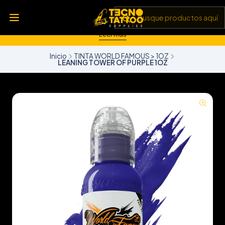
💥 Insumos, máquinas y tecnología de punta 💻 Todo lo que
necesitas para llevar tu arte al siguiente nivel 🎨 Calidad garantizada
✅ y envíos a todo Chile 🚚
Leer más
Inicio
TINTA WORLD FAMOUS > 1OZ
LEANING TOWER OF PURPLE 1OZ