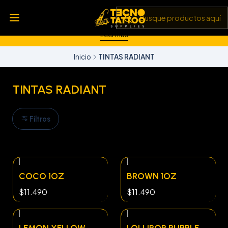
💥 Insumos, máquinas y tecnología de punta 💻 Todo lo que
necesitas para llevar tu arte al siguiente nivel 🎨 Calidad garantizada
✅ y envíos a todo Chile 🚚
Leer más
Inicio
TINTAS RADIANT
TINTAS RADIANT
Filtros
|
|
COCO 1OZ
BROWN 1OZ
$11.490
$11.490
|
|
LEMON YELLOW
LOLLIPOP PURPLE