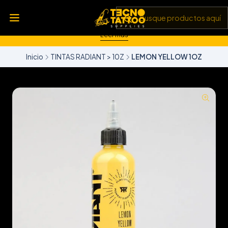
💥 Insumos, máquinas y tecnología de punta 💻 Todo lo que
necesitas para llevar tu arte al siguiente nivel 🎨 Calidad garantizada
✅ y envíos a todo Chile 🚚
Leer más
Inicio
TINTAS RADIANT > 10Z
LEMON YELLOW 1OZ