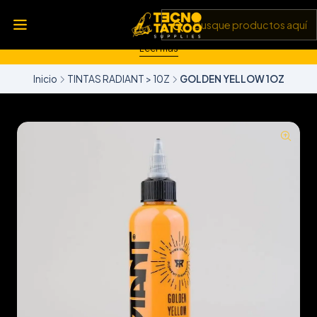
💥 Insumos, máquinas y tecnología de punta 💻 Todo lo que
necesitas para llevar tu arte al siguiente nivel 🎨 Calidad garantizada
✅ y envíos a todo Chile 🚚
Leer más
Inicio
TINTAS RADIANT > 10Z
GOLDEN YELLOW 1OZ