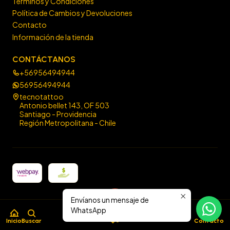
Términos y Condiciones
Política de Cambios y Devoluciones
Contacto
Información de la tienda
CONTÁCTANOS
+56956494944
56956494944
tecnotattoo
Antonio bellet 143, OF 503
Santiago - Providencia
Región Metropolitana - Chile
Envíanos un mensaje de
2026 Tecno Tattoo.
WhatsApp
0
Todos los derechos reservados. Diseño por
Estudio Impulsa
.
$0
Inicio
Buscar
Contacto