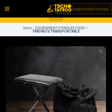
💥 Insumos, máquinas y tecnología de punta 💻 Todo lo que
necesitas para llevar tu arte al siguiente nivel 🎨 Calidad garantizada
✅ y envíos a todo Chile 🚚
Leer más
Inicio
EQUIPAMIENTO PARA ESTUDIO
TABURETE TRANSPORTABLE