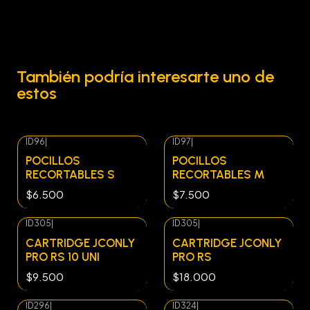
También podría interesarte uno de
estos
ID96
|
ID97
|
POCILLOS
POCILLOS
RECORTABLES S
RECORTABLES M
$6.500
$7.500
ID305
|
ID305
|
CARTRIDGE JCONLY
CARTRIDGE JCONLY
PRO RS 10 UNI
PRO RS
$9.500
$18.000
ID296
|
ID324
|