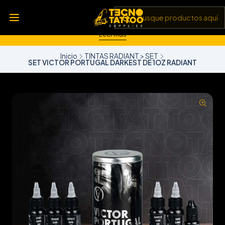
💥 Insumos, máquinas y tecnología de punta 💻 Todo lo que
necesitas para llevar tu arte al siguiente nivel 🎨 Calidad garantizada
✅ y envíos a todo Chile 🚚
Leer más
Inicio
TINTAS RADIANT > SET
SET VICTOR PORTUGAL DARKEST DE 1OZ RADIANT