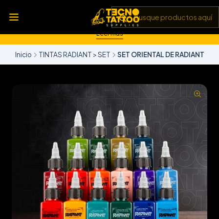
💥 Insumos, máquinas y tecnología de punta 💻 Todo lo que
necesitas para llevar tu arte al siguiente nivel 🎨 Calidad garantizada
✅ y envíos a todo Chile 🚚
Leer más
Inicio
TINTAS RADIANT > SET
SET ORIENTAL DE RADIANT