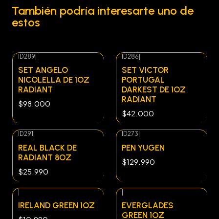
También podría interesarte uno de
estos
ID289
|
ID286
|
SET ANGELO
SET VICTOR
NICOLELLA DE 1OZ
PORTUGAL
RADIANT
DARKEST DE 1OZ
RADIANT
$98.000
$42.000
ID291
|
ID273
|
Agotado
REAL BLACK DE
PEN YUGEN
RADIANT 8OZ
$129.990
$25.990
|
|
IRELAND GREEN 1OZ
EVERGLADES
GREEN 1OZ