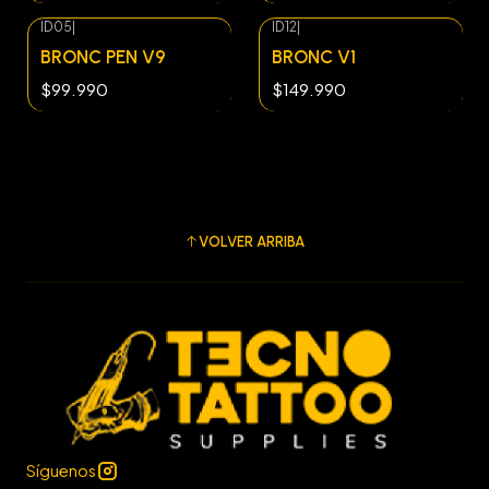
ID05
|
ID12
|
BRONC PEN V9
BRONC V1
$99.990
$149.990
VOLVER ARRIBA
Síguenos