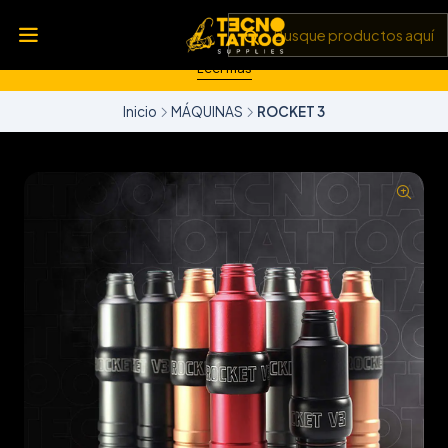
💥 Insumos, máquinas y tecnología de punta 💻 Todo lo que
necesitas para llevar tu arte al siguiente nivel 🎨 Calidad garantizada
✅ y envíos a todo Chile 🚚
Leer más
Inicio
MÁQUINAS
ROCKET 3