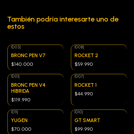
También podría interesarte uno de
estos
ID03
|
ID08
|
BRONC PEN V7
ROCKET 2
$140.000
$59.990
ID01
|
ID07
|
BRONC PEN V4
ROCKET 1
HIBRIDA
$44.990
$119.990
ID11
|
ID10
|
YUGEN
GT SMART
$70.000
$99.990