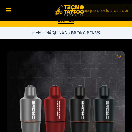
💥 Insumos, máquinas y tecnología de punta 💻 Todo lo que
necesitas para llevar tu arte al siguiente nivel 🎨 Calidad garantizada
✅ y envíos a todo Chile 🚚
Leer más
Inicio
MÁQUINAS
BRONC PEN V9