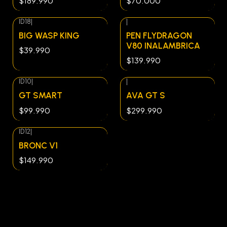
$189.990
$70.000
ID18
|
|
BIG WASP KING
PEN FLYDRAGON
V80 INALAMBRICA
$39.990
$139.990
ID10
|
|
GT SMART
AVA GT S
$99.990
$299.990
ID12
|
BRONC V1
$149.990