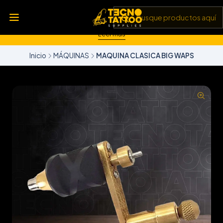
💥 Insumos, máquinas y tecnología de punta 💻 Todo lo que
necesitas para llevar tu arte al siguiente nivel 🎨 Calidad garantizada
✅ y envíos a todo Chile 🚚
Leer más
Inicio
MÁQUINAS
MAQUINA CLASICA BIG WAPS