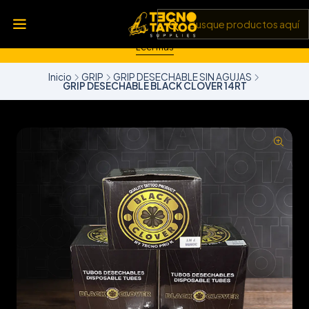
💥 Insumos, máquinas y tecnología de punta 💻 Todo lo que
necesitas para llevar tu arte al siguiente nivel 🎨 Calidad garantizada
✅ y envíos a todo Chile 🚚
Leer más
Inicio
GRIP
GRIP DESECHABLE SIN AGUJAS
GRIP DESECHABLE BLACK CLOVER 14RT