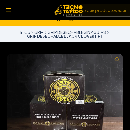
💥 Insumos, máquinas y tecnología de punta 💻 Todo lo que
necesitas para llevar tu arte al siguiente nivel 🎨 Calidad garantizada
✅ y envíos a todo Chile 🚚
Leer más
Inicio
GRIP
GRIP DESECHABLE SIN AGUJAS
GRIP DESECHABLE BLACK CLOVER 11RT