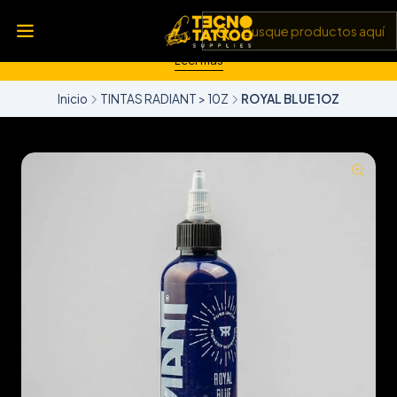
💥 Insumos, máquinas y tecnología de punta 💻 Todo lo que
necesitas para llevar tu arte al siguiente nivel 🎨 Calidad garantizada
✅ y envíos a todo Chile 🚚
Leer más
Inicio
TINTAS RADIANT > 10Z
ROYAL BLUE 1OZ