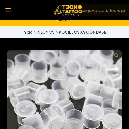
💥 Insumos, máquinas y tecnología de punta 💻 Todo lo que
necesitas para llevar tu arte al siguiente nivel 🎨 Calidad garantizada
✅ y envíos a todo Chile 🚚
Leer más
Inicio
INSUMOS
POCILLOS XS CON BASE