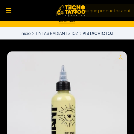
💥 Insumos, máquinas y tecnología de punta 💻 Todo lo que
necesitas para llevar tu arte al siguiente nivel 🎨 Calidad garantizada
✅ y envíos a todo Chile 🚚
Leer más
Inicio
TINTAS RADIANT > 10Z
PISTACHIO 1OZ