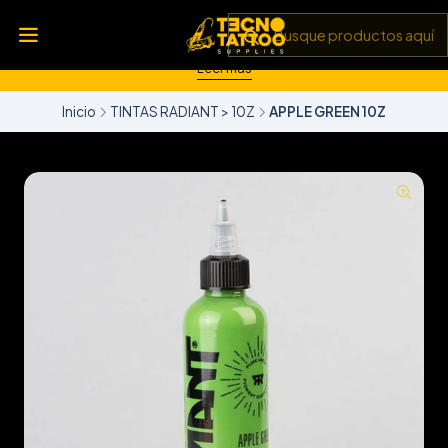
💥 Insumos, máquinas y tecnología de punta 💻 Todo lo que
necesitas para llevar tu arte al siguiente nivel 🎨 Calidad garantizada
✅ y envíos a todo Chile 🚚
Leer más
Inicio
TINTAS RADIANT > 10Z
APPLE GREEN 10Z