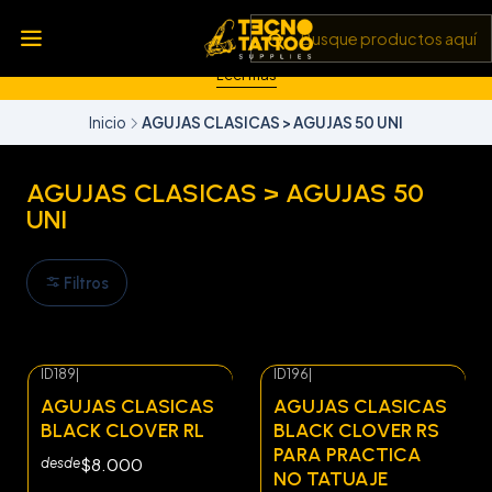
💥 Insumos, máquinas y tecnología de punta 💻 Todo lo que
necesitas para llevar tu arte al siguiente nivel 🎨 Calidad garantizada
✅ y envíos a todo Chile 🚚
Leer más
Inicio
AGUJAS CLASICAS > AGUJAS 50 UNI
AGUJAS CLASICAS > AGUJAS 50
UNI
Filtros
ID189
|
ID196
|
AGUJAS CLASICAS
AGUJAS CLASICAS
BLACK CLOVER RL
BLACK CLOVER RS
PARA PRACTICA
$8.000
desde
NO TATUAJE