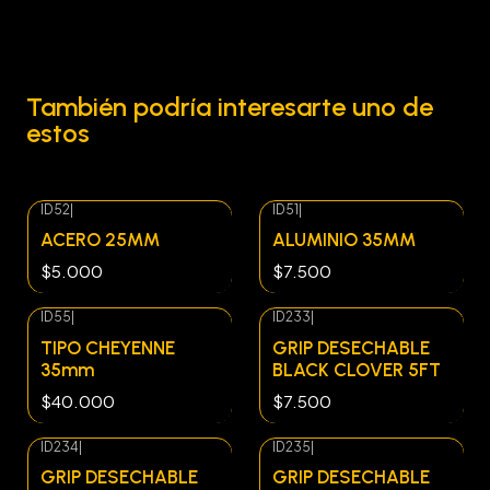
También podría interesarte uno de
estos
ID52
|
ID51
|
ACERO 25MM
ALUMINIO 35MM
$5.000
$7.500
ID55
|
ID233
|
TIPO CHEYENNE
GRIP DESECHABLE
35mm
BLACK CLOVER 5FT
$40.000
$7.500
ID234
|
ID235
|
Agotado
GRIP DESECHABLE
GRIP DESECHABLE