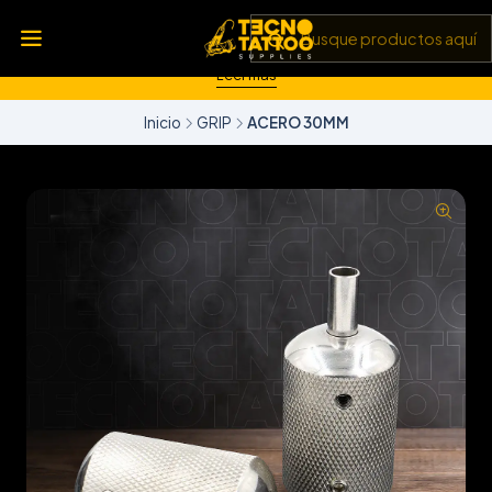
💥 Insumos, máquinas y tecnología de punta 💻 Todo lo que
necesitas para llevar tu arte al siguiente nivel 🎨 Calidad garantizada
✅ y envíos a todo Chile 🚚
Leer más
Inicio
GRIP
ACERO 30MM