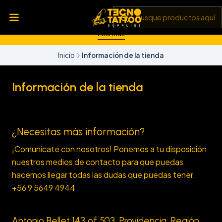
💥 Insumos, máquinas y tecnología de punta 💻 Todo lo que
necesitas para llevar tu arte al siguiente nivel 🎨 Calidad garantizada
✅ y envíos a todo Chile 🚚
Leer más
Inicio
Información de la tienda
Información de la tienda
¿Necesitas más información?
¡Comunícate con nosotros! Ponemos a tu disposición
nuestros medios de contacto para que puedas
hacernos llegar todas las dudas que puedas tener.
+56 9 5649 4944
Antonio Bellet 143 of 503, Providencia, Región